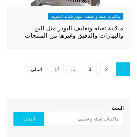
ماكينات تعبئة و تغليف البودر شديد النعومة
ماكينة تعبئه وتغليف البودر مثل البن
والبهارات والدقيق وغيرها من المنتجات
تعدد
1
2
3
…
17
التالي
صفحات
المقالات
البحث
البحث