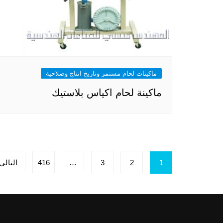
ماكينات لحام مستمر وتاريخ انتاج وصلاحية
ماكينة لحام اكياس بلاستيك
تعدد
1
2
3
…
416
التالي
صفحات
المقالات