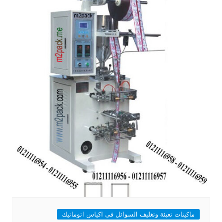
ماكينات تعبئة وتغليف السوائل فى اكياس اتوماتيك