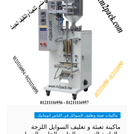
ماكينات تعبئة وتغليف السوائل فى اكياس اتوماتيك
ماكينة تعبئة و تغليف السوايل اللزجة
والعادية الزيوت و الچل و الخل و العسل و