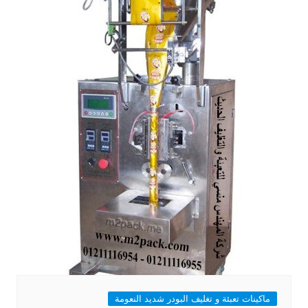
ماكينات تعبئة و تغليف البودر شديد النعومة