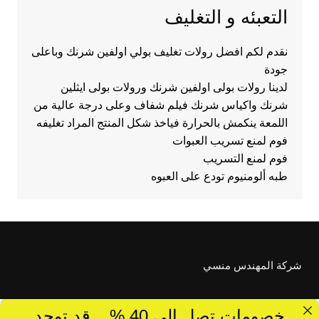
التعبئه و التغليف
نقدم لكم افضل رولات تغليف بولي اولفين شرنك وباعلى
جودة
لدينا رولات بولى اولفين شرنك ورولات بولى ايثلين
شرنك واكياس شرنك فيلم شفاف وعلى درجة عالية من
اللمعة ينكمش بالحرارة فياخذ شكل المنتج المراد تغليفه
فوم لمنع تسريب العبوات
فوم لمنع التسريب
طبه ألومنيوم تودع على العبوه
شركة المهندس منسي
خصومات تصل الى 40 %... قد توجد