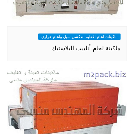
ماكينات لحام اغطية اندكشن سيل ولحام حرارى
ماكينة لحام أنابيب البلاستيك