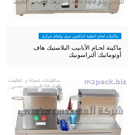
ماكينات لحام اغطية اندكشن سيل ولحام حرارى
ماكينة لحـام الأنابيب البلاستيك هاف
أوتوماتيك ألتراسونيك