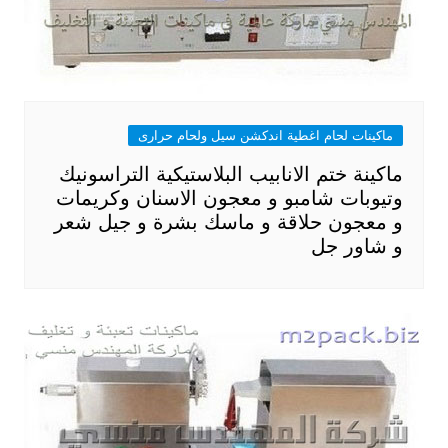
ماكينات لحام اغطية اندكشن سيل ولحام حرارى
ماكينة ختم الانابيب البلاستيكية التراسونيك
وتيوبات شامبو و معجون الاسنان وكريمات
و معجون حلاقة و ماسك بشرة و جيل شعر
و شاور جل