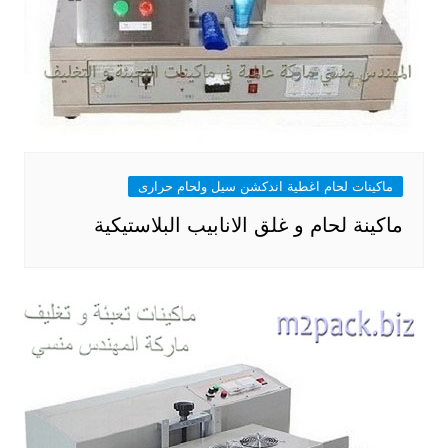
ماكينات لحام اغطية اندكشن سيل ولحام حرارى
ماكينة لحام و غلق الانابيب البلاستيكية