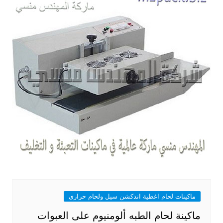
ماكينات لحام اغطية اندكشن سيل ولحام حرارى
ماكينة لحام الطبه ألومنيوم على العبوات