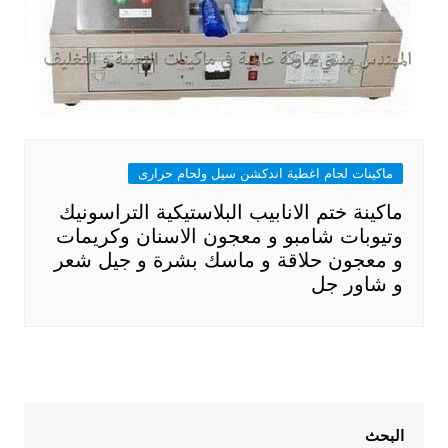
ماكينات لحام اغطية اندكشن سيل ولحام حرارى
ماكينة ختم الانابيب البلاستيكية التراسونيك
وتيوبات شامبو و معجون الاسنان وكريمات
و معجون حلاقة و ماسك بشرة و جيل شعر
و شاور جل
البحث