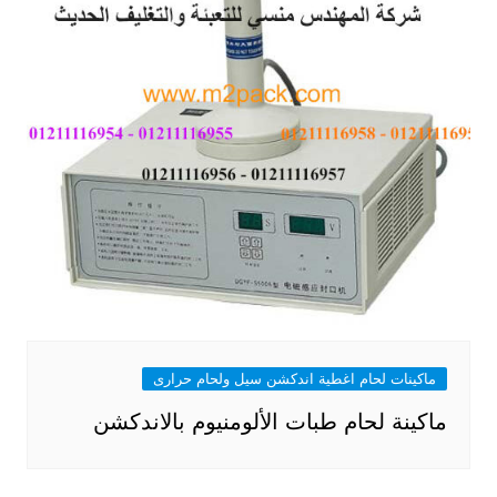
ماكينات لحام اغطية اندكشن سيل ولحام حرارى
ماكينة لحام طبات الألومنيوم بالاندكشن