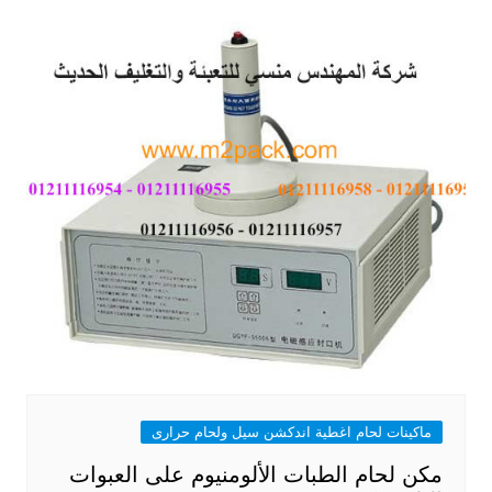
ماكينات لحام اغطية اندكشن سيل ولحام حرارى
مكن لحام الطبات الألومنيوم على العبوات