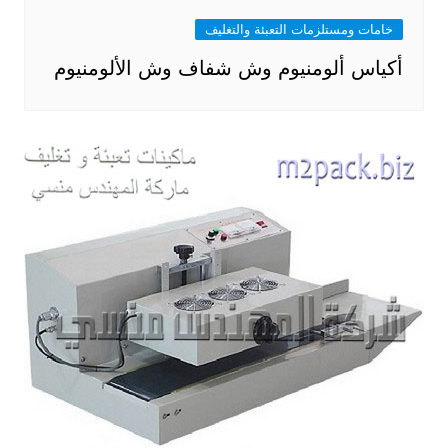
خامات ومستلزمات التعبئة والتغليف
أكياس ألومنيوم وش شفاف وش الألومنيوم