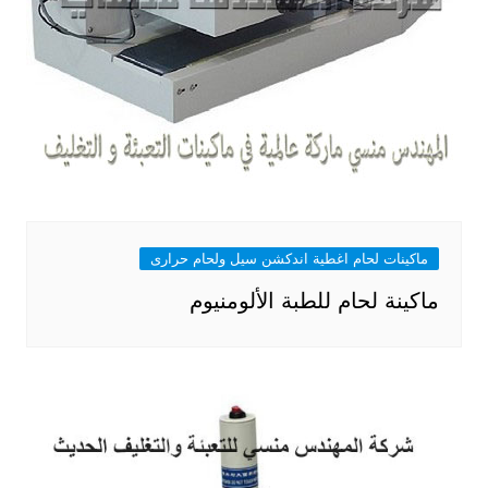
ماكينات لحام اغطية اندكشن سيل ولحام حرارى
ماكينة لحام للطبة الألومنيوم