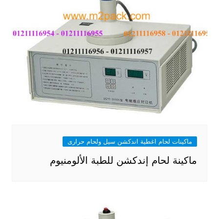
ماكينات لحام اغطية اندكشن سيل ولحام حرارى
ماكينة لحام إندكشن للطبة الألومنيوم