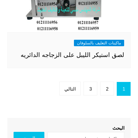
ماكينات التغليف بالسلوفان
لصق استيكر الليبل على الزجاجه الدائريه
تعدد
1
2
3
التالي
صفحات
المقالات
البحث