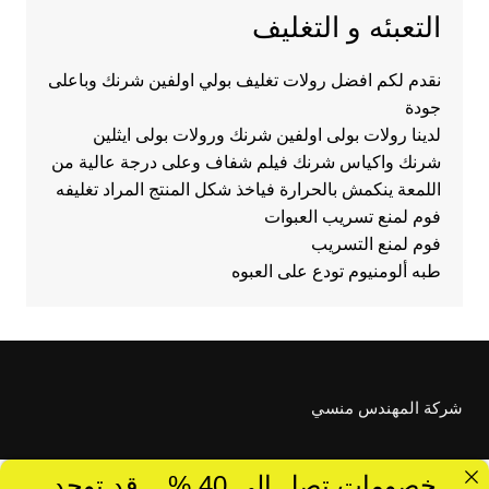
التعبئه و التغليف
نقدم لكم افضل رولات تغليف بولي اولفين شرنك وباعلى
جودة
لدينا رولات بولى اولفين شرنك ورولات بولى ايثلين
شرنك واكياس شرنك فيلم شفاف وعلى درجة عالية من
اللمعة ينكمش بالحرارة فياخذ شكل المنتج المراد تغليفه
فوم لمنع تسريب العبوات
فوم لمنع التسريب
طبه ألومنيوم تودع على العبوه
شركة المهندس منسي
خصومات تصل الى 40 %... قد توجد