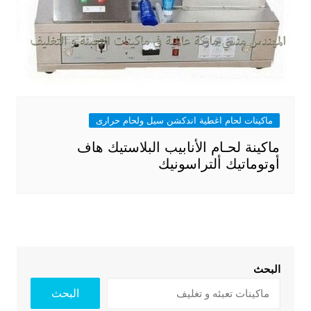
ماكينات لحام اغطية اندكشن سيل ولحام حرارى
ماكينة لحـام الأنابيب البلاستيك هاف
أوتوماتيك ألتراسونيك
البحث
البحث