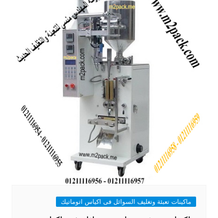
ماكينات تعبئة وتغليف السوائل فى اكياس اتوماتيك