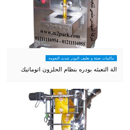
ماكينات تعبئة و تغليف البودر شديد النعومة
الة التعبئه بودره بنظام الحلزون اتوماتيك