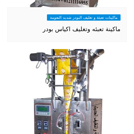
ماكينات تعبئة و تغليف البودر شديد النعومة
ماكينة تعبئه وتغليف اكياس بودر