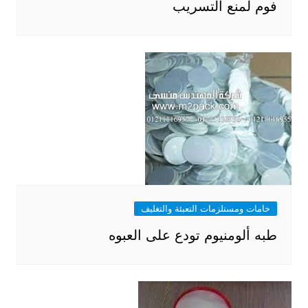
فوم لمنع التسريب
خامات ومستلزمات التعبئة والتغليف
طبه ألومنيوم تودع على العبوه