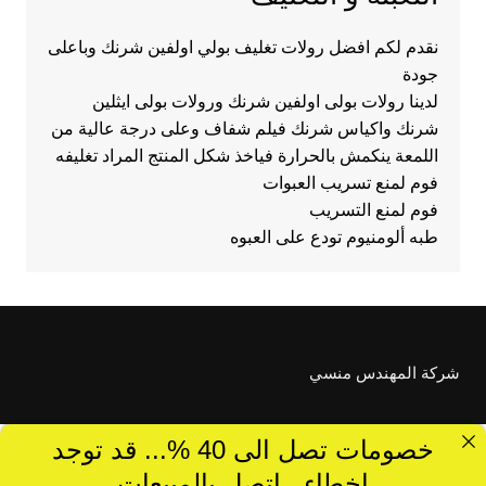
نقدم لكم افضل رولات تغليف بولي اولفين شرنك وباعلى
جودة
لدينا رولات بولى اولفين شرنك ورولات بولى ايثلين
شرنك واكياس شرنك فيلم شفاف وعلى درجة عالية من
اللمعة ينكمش بالحرارة فياخذ شكل المنتج المراد تغليفه
فوم لمنع تسريب العبوات
فوم لمنع التسريب
طبه ألومنيوم تودع على العبوه
شركة المهندس منسي
خصومات تصل الى 40 %... قد توجد
اخطاء ..اتصل بالمبيعات