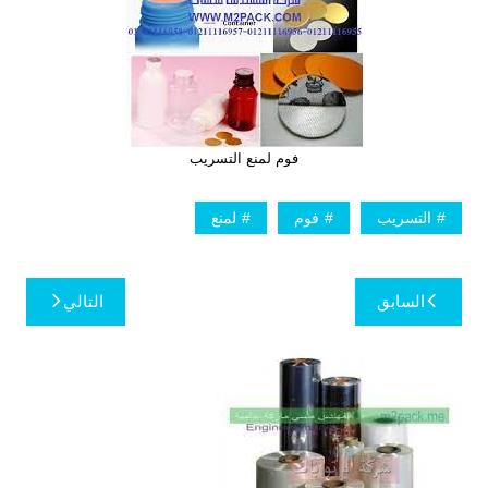
فوم لمنع التسريب
التسريب
فوم
لمنع
تصفّح
السابق
التالي
المقالات