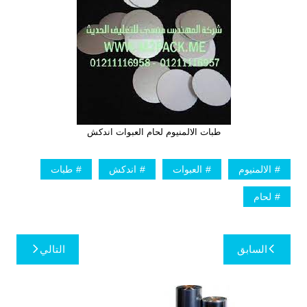
طبات الالمنيوم لحام العبوات اندكش
الالمنيوم
العبوات
اندكش
طبات
لحام
تصفّح
السابق
التالي
المقالات