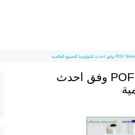
رولات التغليف POF Shrink وفق احدث
ية