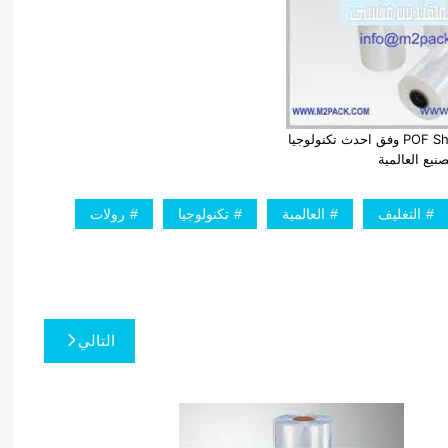
رولات التغليف POF Shrink وفق احدث تكنولوجيا
صنيع العالمية
التغليف
العالمية
تكنولوجيا
رولات
التالي