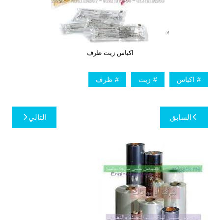
اكياس زيت ظرف
اكياس
زيت
ظرف
تصفّح
السابق
التالي
المقالات