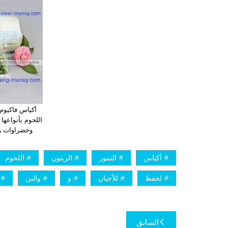
أكياس فاكيوم
اللحوم بأنواعها 
وخضراوات وال
أكياس
التمور
الزيتون
اللحوم
لحفظ
للأجبان
و
والبن
تصفّح
السابق