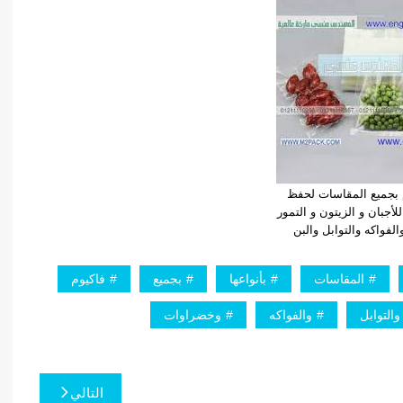
 بجميع المقاسات لحفظ
للأجبان و الزيتون و التمور
فواكه والتوابل والبن
المقاسات
بأنواعها
بجميع
فاكيوم
والتوابل
والفواكه
وخضراوات
التالي