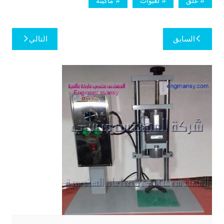
غلق
لعبوات
ماكينة
تصفّح
السابق
التالي
المقالات