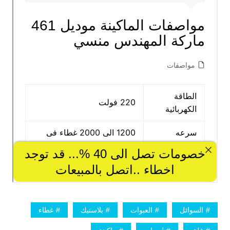
السوائل
العبوات
بلاستيك
غطاء