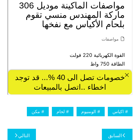
اكياس
الومنيوم
لحام
مكن
تصفّح
السابق
التالي