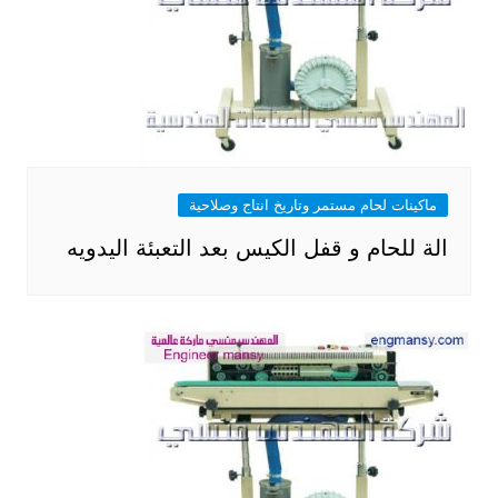
ماكينات لحام مستمر وتاريخ انتاج وصلاحية
الة للحام و قفل الكيس بعد التعبئة اليدويه