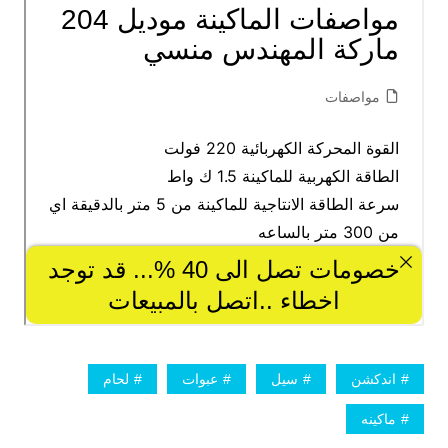
اندكشن
سيل
عبوات
لحام
ماكينه