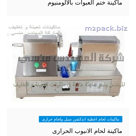
ماكينة ختم العبوات بالالومنيوم
ماكينات لحام اغطية اندكشن سيل ولحام حرارى
ماكينة لحام الانبوب الحرارى