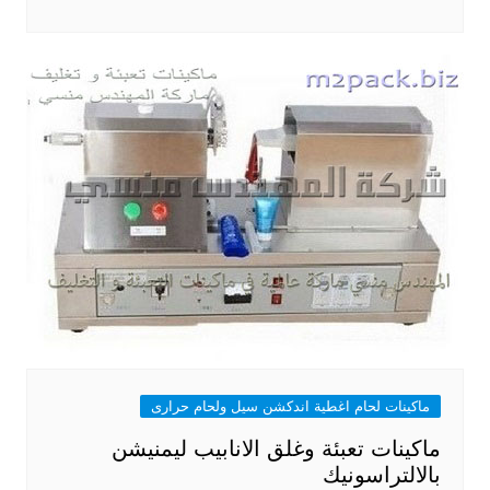
ماكينات لحام اغطية اندكشن سيل ولحام حرارى
ماكينات تعبئة وغلق الانابيب ليمنيشن
بالالتراسونيك