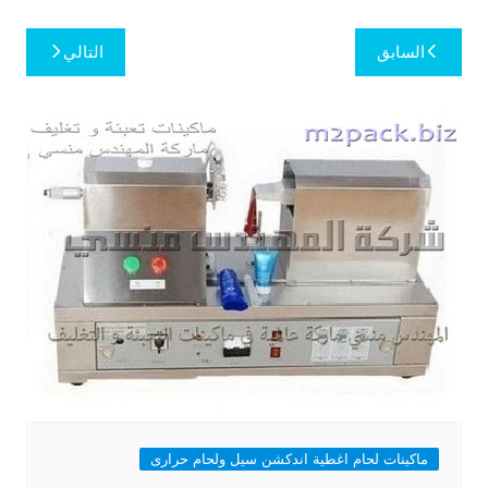
تصفّح
السابق
التالي
المقالات
ماكينات لحام اغطية اندكشن سيل ولحام حرارى