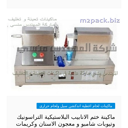
ماكينات لحام اغطية اندكشن سيل ولحام حرارى
ماكينة ختم الانابيب البلاستيكية التراسونيك
وتيوبات شامبو و معجون الاسنان وكريمات