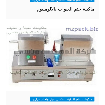
ماكينة ختم العبوات بالالومنيوم
ماكينات لحام اغطية اندكشن سيل ولحام حرارى