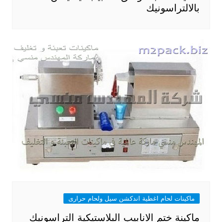
بالالتراسونيك
ماكينات لحام اغطية اندكشن سيل ولحام حرارى
ماكينة ختم الانابيب البلاستيكية التراسونيك