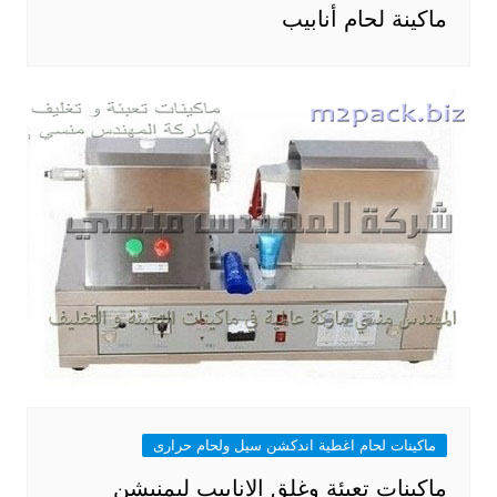
ماكينة لحام أنابيب
ماكينات لحام اغطية اندكشن سيل ولحام حرارى
ماكينات تعبئة وغلق الانابيب ليمنيشن