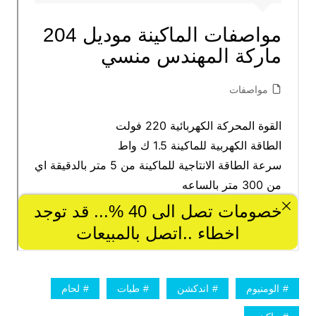
الومنيوم
اندكشن
طبات
لحام