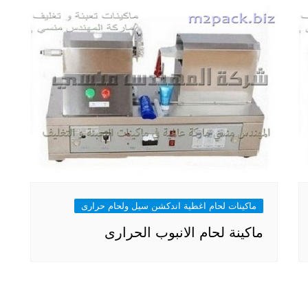
ماكينات لحام اغطية اندكشن سيل ولحام حرارى
ماكينة لحام الانبوب الحرارى