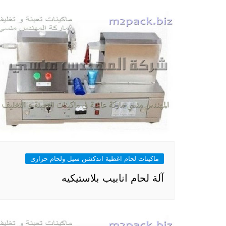
ماكينات لحام اغطية اندكشن سيل ولحام حرارى
آلة لحام انابيب بلاستيكيه