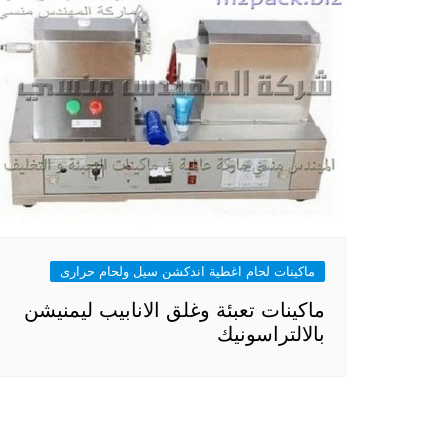
ماكينات لحام اغطية اندكشن سيل ولحام حرارى
ماكينات تعبئة وغلق الانابيب ليمنيشن
بالالتراسونيك