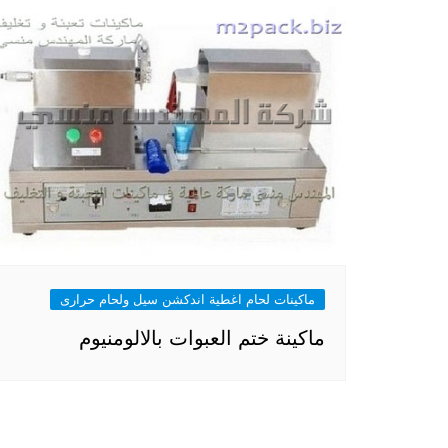
ماكينات لحام اغطية اندكشن سيل ولحام حرارى
ماكينة ختم العبوات بالالومنيوم