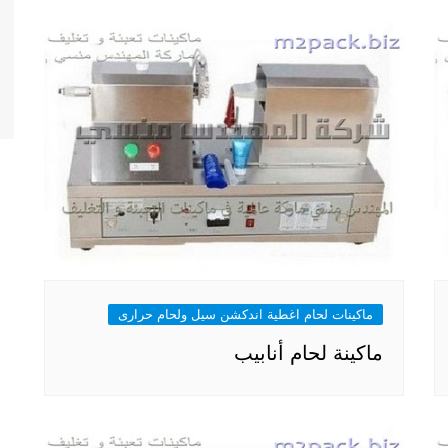
ماكينات لحام اغطية اندكشن سيل ولحام حرارى
ماكينة لحام أنابيب