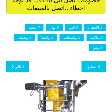
الاطفال
البن
بودر
لتعبئه
ماكينه
والسحلب
والنشا
وتغليف
ولبن
تصفّح
السابق
التالي
المقالات