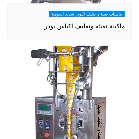
ماكينات تعبئة و تغليف البودر شديد النعومة
ماكينة تعبئه وتغليف اكياس بودر