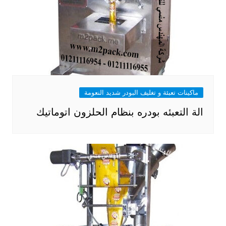
ماكينات تعبئة و تغليف البودر شديد النعومة
الة التعبئه بودره بنظام الحلزون اتوماتيك