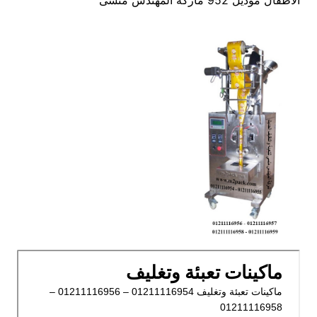
الاطفال موديل 952 ماركة المهندس منسى