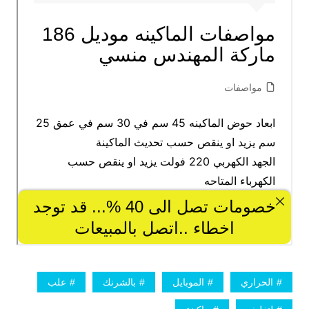
الحراري
الموبايل
بالشرنك
علب