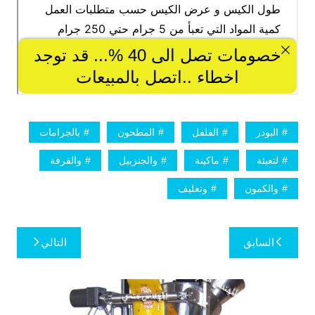
البودر
الفلفل
المطحون
بالجرامات
لتعبئة
ماكينة
والجنزبيل
والقرفة
والكمون
وتغليف
تصفّح
السابق
التالي
المقالات