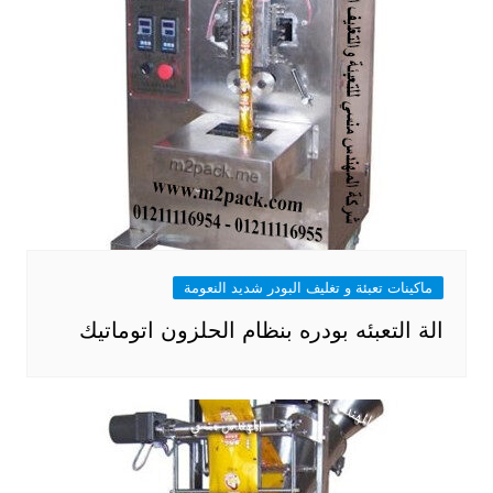
ماكينات تعبئة و تغليف البودر شديد النعومة
الة التعبئه بودره بنظام الحلزون اتوماتيك