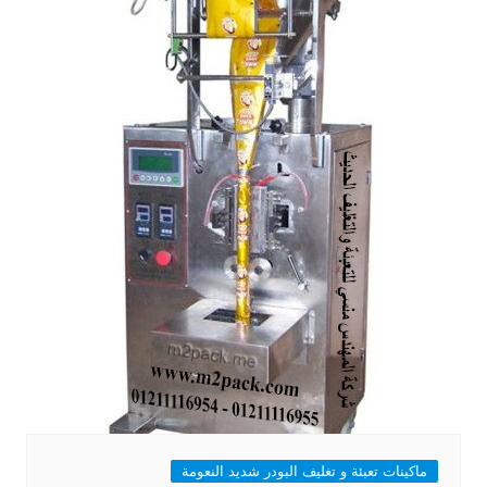
ماكينات تعبئة و تغليف البودر شديد النعومة