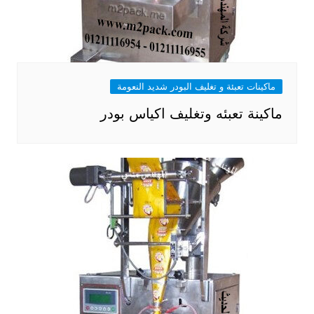
ماكينات تعبئة و تغليف البودر شديد النعومة
ماكينة تعبئه وتغليف اكياس بودر