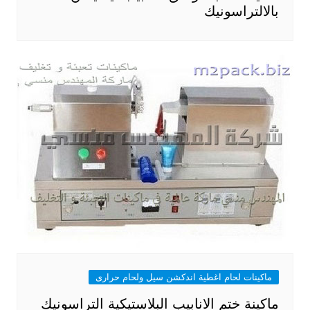
بالالتراسونيك
ماكينات لحام اغطية اندكشن سيل ولحام حرارى
ماكينة ختم الانابيب البلاستيكية التراسونيك