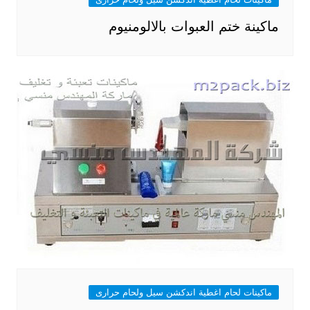
ماكينة ختم العبوات بالالومنيوم
ماكينات لحام اغطية اندكشن سيل ولحام حرارى