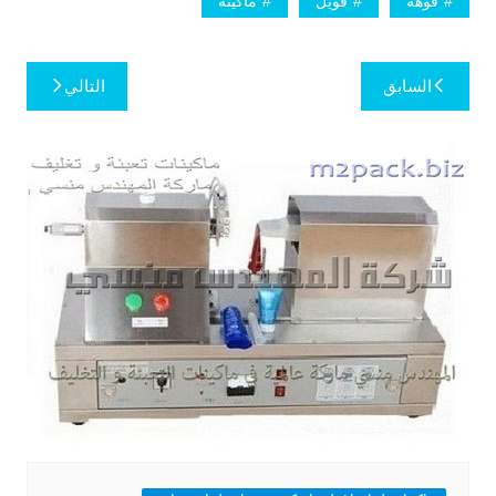
فوهة
فويل
ماكينة
تصفّح
السابق
التالي
المقالات