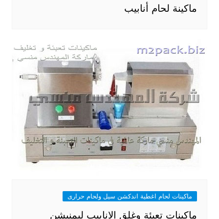
ماكينة لحام أنابيب
ماكينات لحام اغطية اندكشن سيل ولحام حرارى
ماكينات تعبئة وغلق الانابيب ليمنيشن