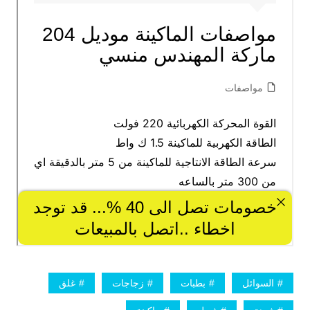
السوائل
بطبات
زجاجات
غلق