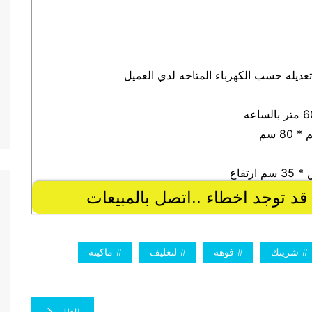
شرينك
فوهة
لتغليف
ماكينة