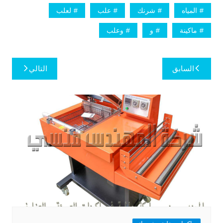
المياه
شرنك
علب
لعلب
ماكينة
و
وعلب
تصفّح
السابق
التالي
المقالات