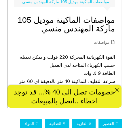
العصير
الغازية
الغذائية
المواد