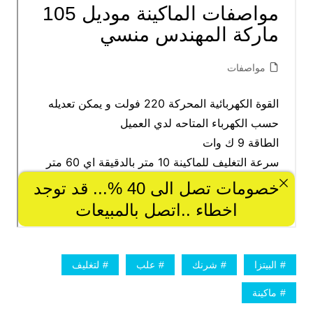
البيتزا
شرنك
علب
لتغليف
ماكينة