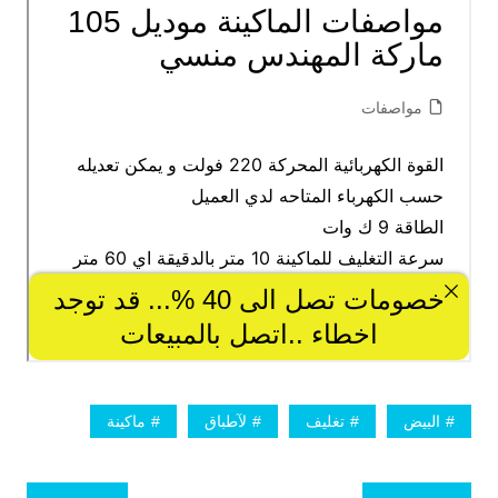
البيض
تغليف
لآطباق
ماكينة