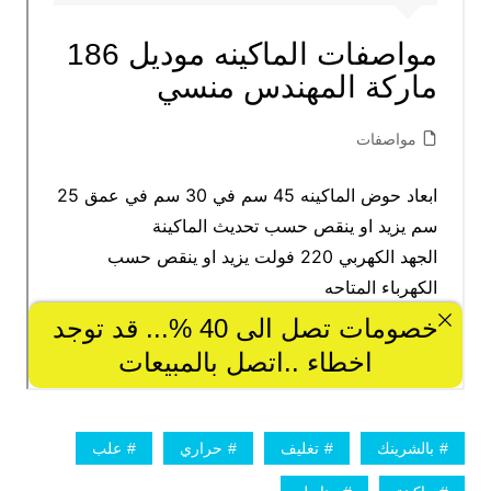
بالشرينك
تغليف
حراري
علب