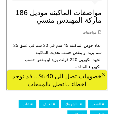
الشعر
بالشرينك
تغليف
علب