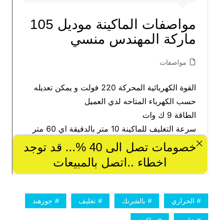
الحراري
بالشرنك
تغليف
جوزهند