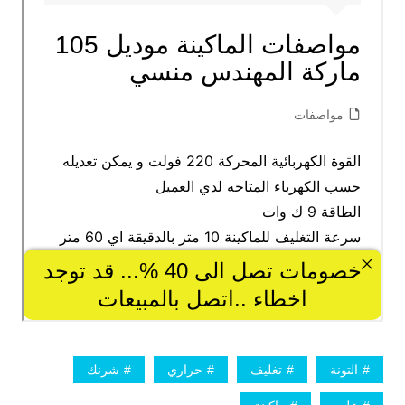
التونة
تغليف
حراري
شرنك