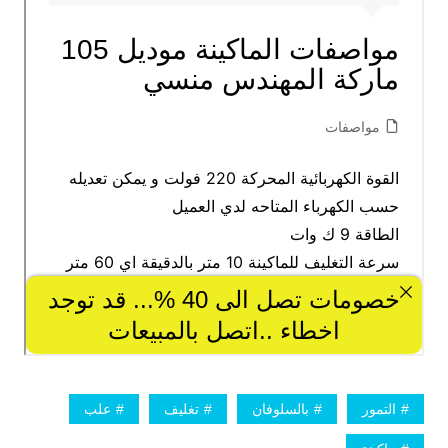
التمور
بالسلوفان
تغليف
علب