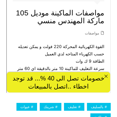
بالسليف
تغليف
شرينك
عبوات