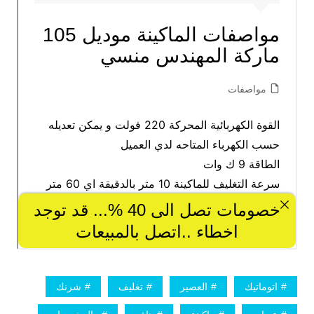
اتوماتيك
العصير
تغليف
شرنك