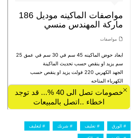
الورق
تغليف
شرنك
لتغليف