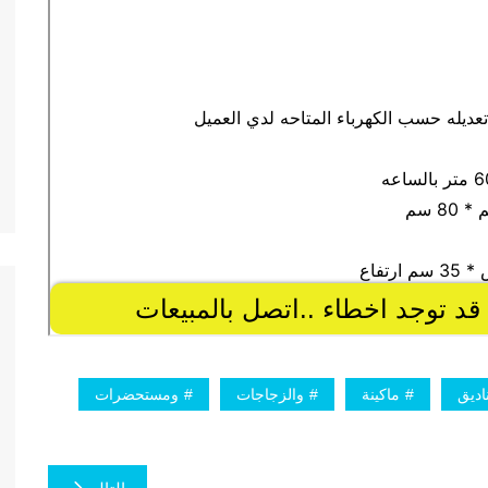
اديق
ماكينة
والزجاجات
ومستحضرات