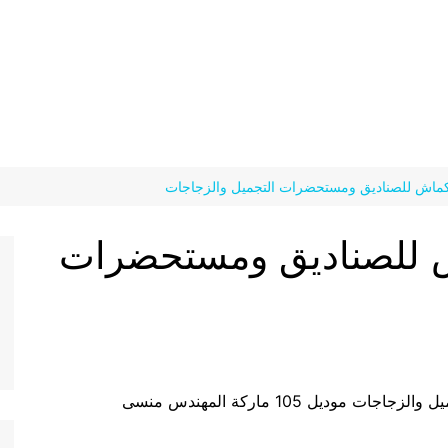
انكماش للصناديق ومستحضرات التجميل والزجاجات
اش للصناديق ومستحضرات
ديل 105 ماركة المهندس منسى