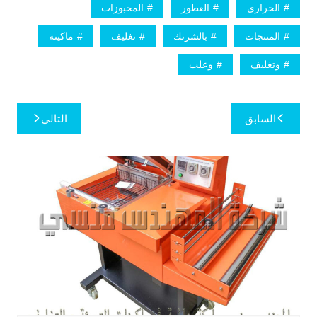
الحراري
العطور
المخبوزات
المنتجات
بالشرنك
تغليف
ماكينة
وتغليف
وعلب
تصفّح
السابق
التالي
المقالات