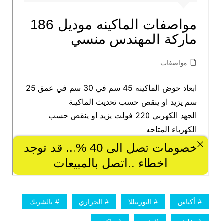
أكياس
التورتيللا
الحراري
بالشرنك