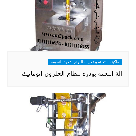
ماكينات تعبئة و تغليف البودر شديد النعومة
الة التعبئه بودره بنظام الحلزون اتوماتيك