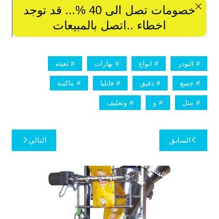
البودر
انواع
بهارات
تعبئه
جميع
دقيق
فانليا
ماكينة
مثل
و
وتغليف
تصفّح
السابق
التالي
المقالات