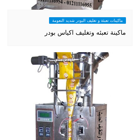
ماكينات تعبئة و تغليف البودر شديد النعومة
ماكينة تعبئه وتغليف اكياس بودر