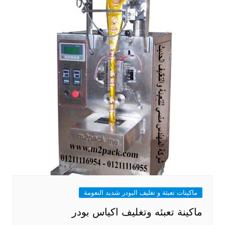
ماكينات تعبئة و تغليف البودر شديد النعومة
ماكينة تعبئه وتغليف اكياس بودر