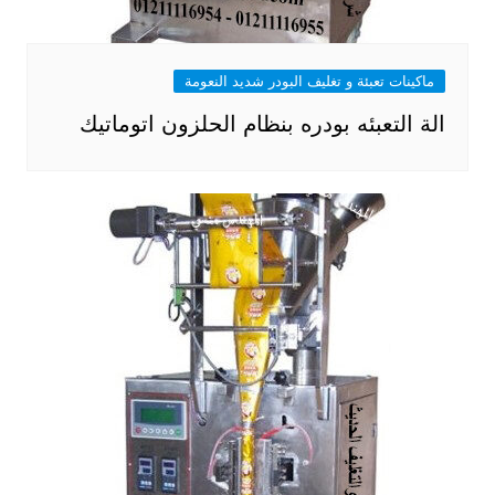
ماكينات تعبئة و تغليف البودر شديد النعومة
الة التعبئه بودره بنظام الحلزون اتوماتيك