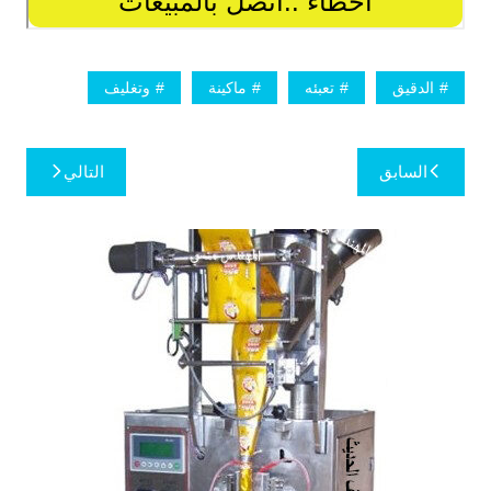
الدقيق
تعبئه
ماكينة
وتغليف
تصفّح
السابق
التالي
المقالات