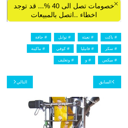
باكت
تعبئة
توابل
جافة
سكر
فانيليا
كوفي
ماكينة
ميكس
و
وتغليف
تصفّح
السابق
التالي
المقالات