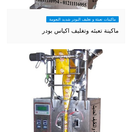
ماكينات تعبئة و تغليف البودر شديد النعومة
ماكينة تعبئه وتغليف اكياس بودر