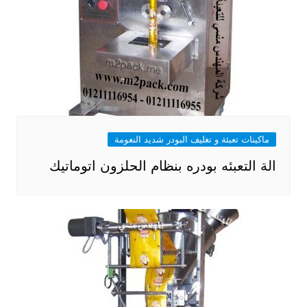
ماكينات تعبئة و تغليف البودر شديد النعومة
الة التعبئه بودره بنظام الحلزون اتوماتيك