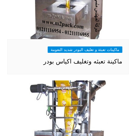
ماكينات تعبئة و تغليف البودر شديد النعومة
ماكينة تعبئه وتغليف اكياس بودر