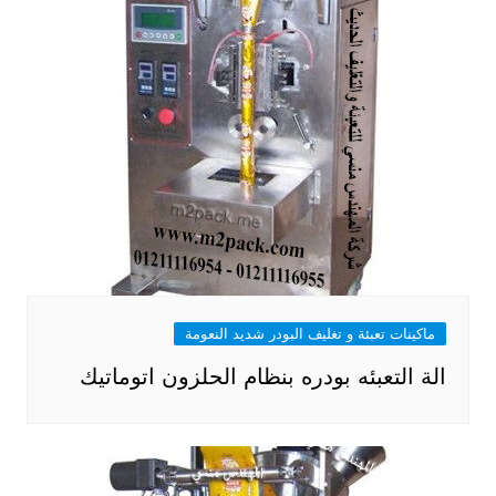
ماكينات تعبئة و تغليف البودر شديد النعومة
الة التعبئه بودره بنظام الحلزون اتوماتيك