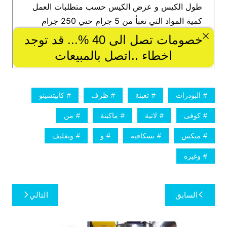
البودرات
تعبئة
ظرف
كابيتشينو
كوفى
لاتية
ماكينة
من
ميكس
نسكافية
و
وتغليف
وغيره
تصفّح
السابق
التالي
المقالات