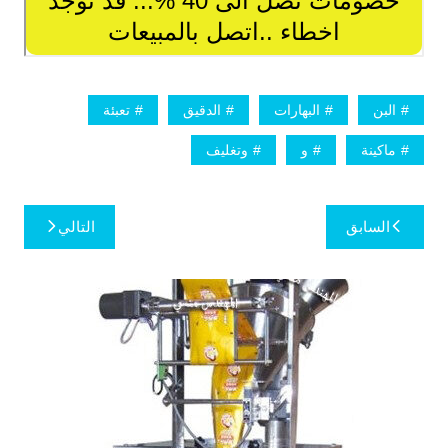
البن
البهارات
الدقيق
تعبئة
ماكينة
و
وتغليف
تصفّح
السابق
التالي
المقالات