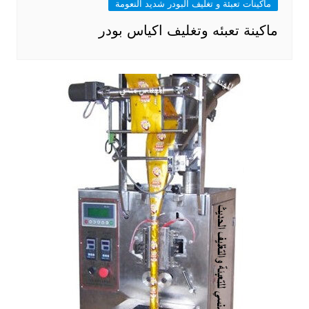
ماكينات تعبئة و تغليف البودر شديد النعومة
ماكينة تعبئه وتغليف اكياس بودر