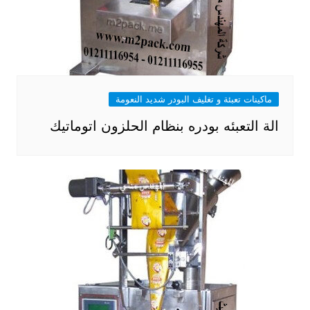
ماكينات تعبئة و تغليف البودر شديد النعومة
الة التعبئه بودره بنظام الحلزون اتوماتيك