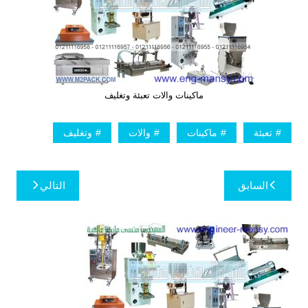
ماكينات والات تعبئة وتغليف
تعبئة
ماكينات
والات
وتغليف
تصفّح
السابق
التالي
المقالات